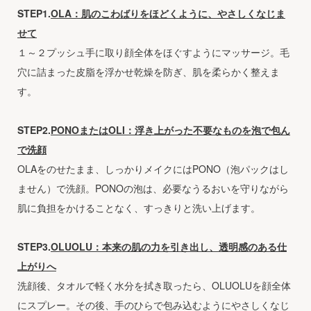
STEP1.
OLA：肌のこわばりをほどくように、やさしくなじま
せて
１～２プッシュ手に取り顔全体をほぐすようにマッサージ。毛
穴に詰まった皮脂を浮かせ乾燥を防ぎ、肌を柔らかく整えま
す。
STEP2.
PONOまたはOLI：浮き上がった不要なものを泡で包ん
で洗顔
OLAをのせたまま、しっかりメイクにはPONO（泡パックはし
ません）で洗顔。PONOの泡は、必要なうるおいを守りながら
肌に負担をかけることなく、すっきりと洗い上げます。
STEP3.
OLUOLU：本来の肌の力を引き出し、透明感のある仕
上がりへ
洗顔後、タオルで軽く水分を拭き取ったら、OLUOLUを顔全体
にスプレー。その後、手のひらで包み込むようにやさしくなじ